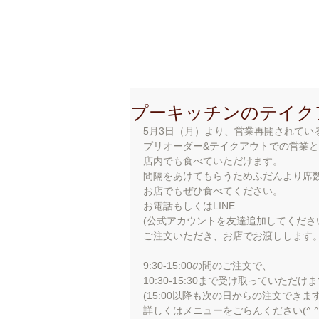
創 作 地 区
C r e a t i o
プーキッチンのテイク
5月3日（月）より、営業再開されている
プリオーダー&テイクアウトでの営業
店内でも食べていただけます。
間隔をあけてもらうためふだんより席
お店でもぜひ食べてください。
お電話もしくはLINE
(公式アカウントを友達追加してくださいね  I
ご注文いただき、お店でお渡しします
9:30-15:00の間のご注文で、
10:30-15:30まで受け取っていただけ
(15:00以降も次の日からの注文できます
詳しくはメニューをごらんください(^ ^