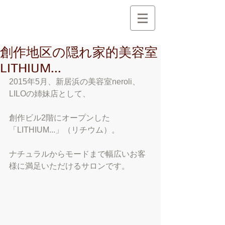
創 作 地 区
C r e a t i o n A r e a
創作地区の隠れ家的美容室
LITHIUM...
2015年5月、新居浜の美容室neroli、
LILOの姉妹店として、
創作ビル2階にオープンした
「LITHIUM...」（リチウム）。
ナチュラルからモードまで幅広いお客
様に満足いただけるサロンです。 