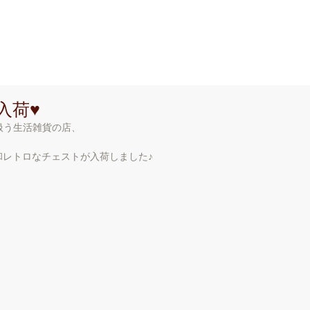
 n A r e a
ホーム
ショップ情報
ア
入荷♥
扱う生活雑貨の店、
昭和レトロなチェストが入荷しました♪ 