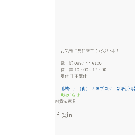
お気軽に見に来てくださいネ！ 
電　話 0897-47-6100 
営　業 10：00～17：00 
定休日 不定休
地域生活（街） 四国ブログ　新居浜情
#お知らせ
雑貨＆家具