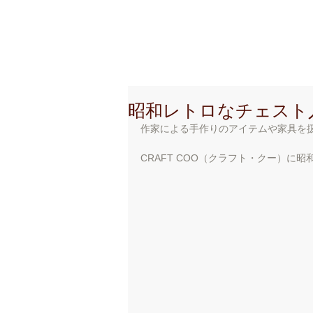
創 作 地 区
C r e a t i o
昭和レトロなチェスト
作家による手作りのアイテムや家具を
CRAFT COO（クラフト・クー）に