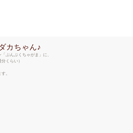
 n A r e a
ホーム
ショップ情報
ア
ダカちゃん♪
ン「ぶんぶくちゃがま」に、
分くらい） 
ます。