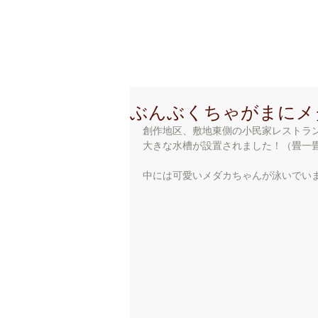
創 作 地 区
C r e a t i o
ぶんぶくちゃがまにメ
創作地区、敷地東側の小民家レストラ
大きな水槽が設置されました！（畳一畳
中には可愛いメダカちゃんが泳いでい