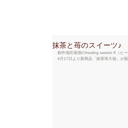
創 作 地 区
C r e a t i o
抹茶と苺のスイーツ♪
創作地区南側のhealing sweets 
4月17日より新商品「抹茶苺大福」が