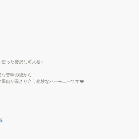
を使った贅沢な苺大福♪
品な苦味の後から
果肉が混ざり合う絶妙なハーモ二ーです❤️
報