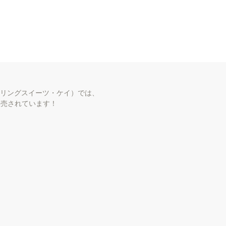
 n A r e a
ホーム
ショップ情報
ア
K（ヒーリングスイーツ・ケイ）では、
販売されています！