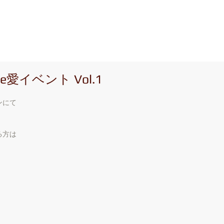
 n A r e a
ホーム
ショップ情報
ア
愛イベント Vol.1
ンにて
る方は