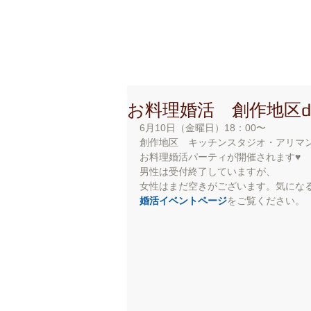
創 作 地 区
C r e a t i o
お料理婚活 創作地区de
6月10日（金曜日）18：00〜
創作地区　キッチンスタジオ・アリマ
お料理婚活パーティが開催されます♥
男性は受付終了していますが、
女性はまだ空きがございます。気にな
婚活イベントページ
をご覧ください。