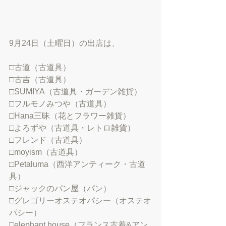
9月24日（土曜日）の出店は、
□古道（古道具）
□古吉（古道具）
□SUMIYA（古道具・ガーデン雑貨）
□フルモノみつや（古道具）
□Hana三昧（花とフラワー雑貨）
□よろずや（古道具・レトロ雑貨）
□フレンド（古道具）
□moyism（古道具）
□Petaluma（西洋アンティーク・古道
具）
□ジャックのパン屋（パン）
□グレゴリーオステオパシー（オステオ
パシー）
□elephant house（フランス古着&アン