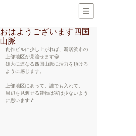
創 作 地 区
C r e a t i o n A r e a
おはようございます四国
山脈
創作ビルに少し上がれば、新居浜市の
上部地区が見渡せます😀
雄大に連なる四国山脈に活力を頂ける
ように感じます。
上部地区にあって、誰でも入れて、
周辺を見渡せる建物は実は少ないよう
に思います🎵