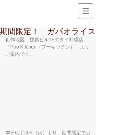
創 作 地 区
C r e a t i o n A r e a
期間限定！ ガパオライス
創作地区　捜索ビル1Fのタイ料理店
「Poo Kitchen（プーキッチン）」より
ご案内です。
本日6月13日（火）より、期間限定でガ