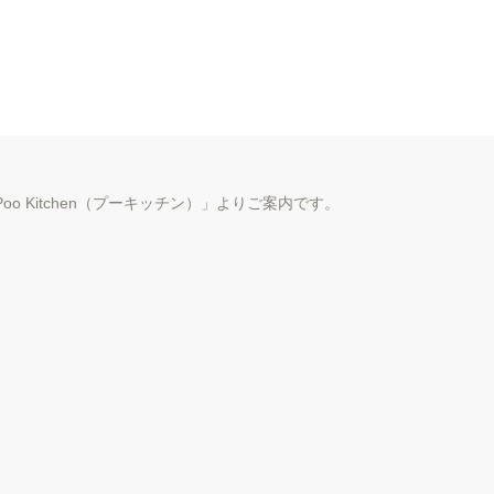
 n A r e a
ホーム
ショップ情報
ア
o Kitchen（プーキッチン）」よりご案内です。