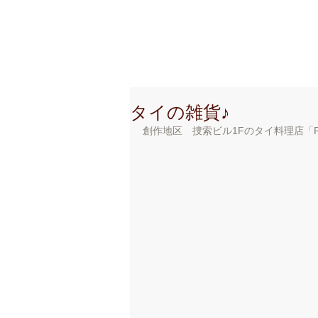
創 作 地 区
C r e a t i o
タイの雑貨♪
創作地区　捜索ビル1Fのタイ料理店「Po