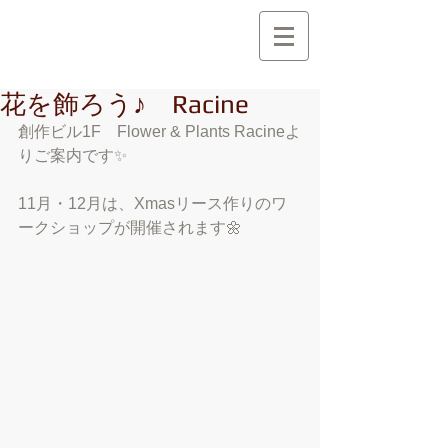
創 作 地 区
C r e a t i o n A r e a
花を飾ろう♪ Racine
創作ビル1F　Flower & Plants Racineよ
りご案内です✨
11月・12月は、Xmasリース作りのワ
ークショップが開催されます🌼