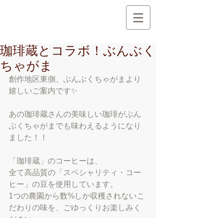
創 作 地 区
C r e a t i o n A r e a
珈琲蔵とコラボ！ぶんぶく
ちゃがま
創作地区東側、ぶんぶくちゃがまより
嬉しいご案内です✨
あの珈琲蔵さんの美味しい珈琲がぶん
ぶくちゃがまでも味わえるようになり
ました！！
「珈琲蔵」のコーヒーは、
全て高品質の「スペシャリティ・コー
ヒー」の豆を使用しています。
1つの農園から数%しか収穫されないこ
だわりの味を、ごゆっくりお楽しみく