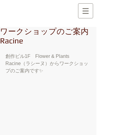
創 作 地 区
C r e a t i o n A r e a
ワークショップのご案内
Racine
創作ビル1F　Flower & Plants 
Racine（ラシーヌ）からワークショッ
プのご案内です✨