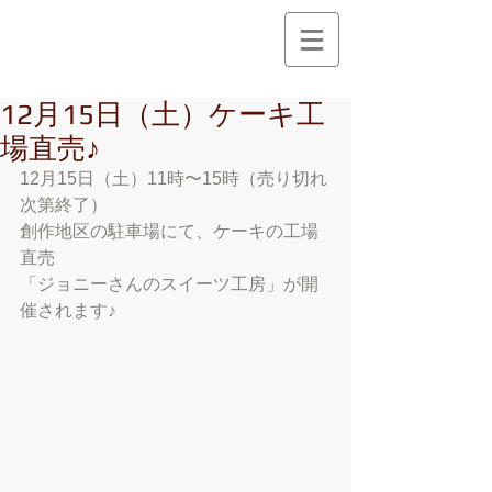
創 作 地 区
C r e a t i o n A r e a
12月15日（土）ケーキ工
場直売♪
12月15日（土）11時〜15時（売り切れ
次第終了）
創作地区の駐車場にて、ケーキの工場
直売
「ジョニーさんのスイーツ工房」が開
催されます♪