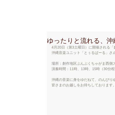
創 作 地 区
C r e a t i o
ゆったりと流れる、沖
4月20日（第3土曜日）に開催される
沖縄音楽ユニット「とぅるばーる」さん
場所：創作地区ぶんぶくちゃがま西側
演奏時間：11時、13時、15時（30分
沖縄の音楽に身をゆだねて、のんびり
皆さまのお越しをお待ちしております