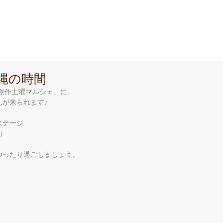
 n A r e a
ホーム
ショップ情報
ア
縄の時間
「創作土曜マルシェ」に、
が来られます♪
ステージ
程）
ゆったり過ごしましょう。
。