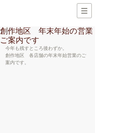
創 作 地 区
C r e a t i o n A r e a
創作地区 年末年始の営業
ご案内です
今年も残すところ後わずか。
創作地区　各店舗の年末年始営業のご
案内です。